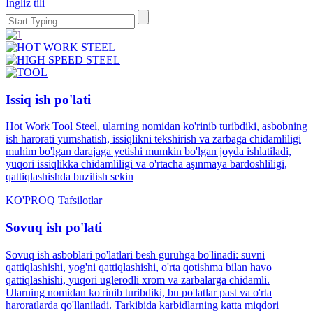
Ingliz tili
Issiq ish po'lati
Hot Work Tool Steel, ularning nomidan ko'rinib turibdiki, asbobning
ish harorati yumshatish, issiqlikni tekshirish va zarbaga chidamliligi
muhim bo'lgan darajaga yetishi mumkin bo'lgan joyda ishlatiladi,
yuqori issiqlikka chidamliligi va o'rtacha aşınmaya bardoshliligi,
qattiqlashishda buzilish sekin
KO'PROQ Tafsilotlar
Sovuq ish po'lati
Sovuq ish asboblari po'latlari besh guruhga bo'linadi: suvni
qattiqlashishi, yog'ni qattiqlashishi, o'rta qotishma bilan havo
qattiqlashishi, yuqori uglerodli xrom va zarbalarga chidamli.
Ularning nomidan ko'rinib turibdiki, bu po'latlar past va o'rta
haroratlarda qo'llaniladi. Tarkibida karbidlarning katta miqdori