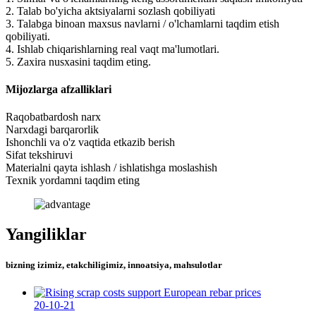
2. Talab bo'yicha aktsiyalarni sozlash qobiliyati
3. Talabga binoan maxsus navlarni / o'lchamlarni taqdim etish
qobiliyati.
4. Ishlab chiqarishlarning real vaqt ma'lumotlari.
5. Zaxira nusxasini taqdim eting.
Mijozlarga afzalliklari
Raqobatbardosh narx
Narxdagi barqarorlik
Ishonchli va o'z vaqtida etkazib berish
Sifat tekshiruvi
Materialni qayta ishlash / ishlatishga moslashish
Texnik yordamni taqdim eting
Yangiliklar
bizning izimiz, etakchiligimiz, innoatsiya, mahsulotlar
20-10-21