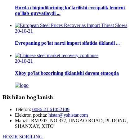
Hurda chiqindilarining ko'tarilishi evropalik temirni
qo'llab-quvvatlaydi ...
20-10-21
Evropaning po'lat narxi import sifatida tiklandi ...
20-10-21
Xitoy po'lat bozorining tiklanishi davom etmoqda
Biz bilan bog'lanish
Telefon:
0086 21 61052109
Elektron pochta:
histar@yshistar.com
Manzil:
RM 907, NO.377, JINGAO ROAD, PUDONG,
SHANXAY, XITO
HOZIR SORILING