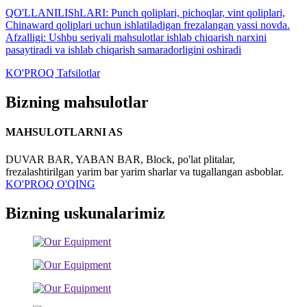
QO'LLANILIShLARI: Punch qoliplari, pichoqlar, vint qoliplari,
Chinaward qoliplari uchun ishlatiladigan frezalangan yassi novda.
Afzalligi: Ushbu seriyali mahsulotlar ishlab chiqarish narxini
pasaytiradi va ishlab chiqarish samaradorligini oshiradi
KO'PROQ Tafsilotlar
Bizning mahsulotlar
MAHSULOTLARNI AS
DUVAR BAR, YABAN BAR, Block, po'lat plitalar,
frezalashtirilgan yarim bar yarim sharlar va tugallangan asboblar.
KO'PROQ O'QING
Bizning uskunalarimiz