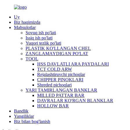
Uy
Biz haqimizda
Mahsulotlar
Sovuq ish po'lati
Issiq ish po'lati
Yuqori tezlik po'lati
PLASTIK KO'LLANGAN CHEL
ZANGLAMAYDIGAN PO'LAT
TOOL
HSS DAVLATLI ARA PAYDALARI
TCT COLD ARW
Rejalashtiruvchi pichoqlar
CHIPPER PINOKLARI
Shreded pichoqlari
YARI TAMIRLANGAN BANKLAR
MILLED PATTAR BAR
DAVRALAR KO'RGAN BLANKLAR
HOLLOW BAR
Bandlik
Yangiliklar
Biz bilan bog'lanish