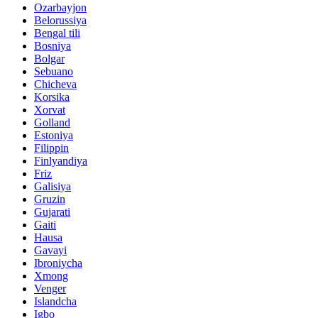
Ozarbayjon
Belorussiya
Bengal tili
Bosniya
Bolgar
Sebuano
Chicheva
Korsika
Xorvat
Golland
Estoniya
Filippin
Finlyandiya
Friz
Galisiya
Gruzin
Gujarati
Gaiti
Hausa
Gavayi
Ibroniycha
Xmong
Venger
Islandcha
Igbo