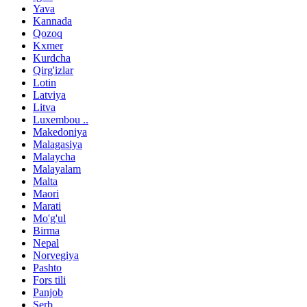
Yava
Kannada
Qozoq
Kxmer
Kurdcha
Qirg'izlar
Lotin
Latviya
Litva
Luxembou ..
Makedoniya
Malagasiya
Malaycha
Malayalam
Malta
Maori
Marati
Mo'g'ul
Birma
Nepal
Norvegiya
Pashto
Fors tili
Panjob
Serb