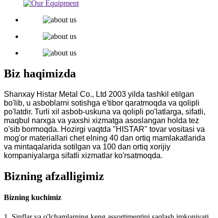
Biz haqimizda
Shanxay Histar Metal Co., Ltd 2003 yilda tashkil etilgan
bo'lib, u asboblarni sotishga e'tibor qaratmoqda
va qolipli
po'latdir. Turli xil asbob-uskuna va qolipli po'latlarga, sifatli,
maqbul narxga va yaxshi xizmatga asoslangan holda tez
o'sib bormoqda. Hozirgi vaqtda "HISTAR" tovar vositasi va
mog'or materiallari chet elning 40 dan ortiq mamlakatlarida
va mintaqalarida sotilgan va 100 dan ortiq xorijiy
kompaniyalarga sifatli xizmatlar ko'rsatmoqda.
Bizning afzalligimiz
Bizning kuchimiz
1. Sinflar va o'lchamlarning keng assortimentini saqlash imkoniyati