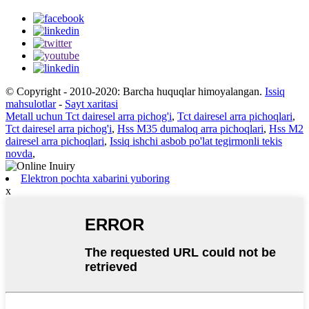
© Copyright - 2010-2020: Barcha huquqlar himoyalangan.
Issiq
mahsulotlar
-
Sayt xaritasi
Metall uchun Tct dairesel arra pichog'i
,
Tct dairesel arra pichoqlari
,
Tct dairesel arra pichog'i
,
Hss M35 dumaloq arra pichoqlari
,
Hss M2
dairesel arra pichoqlari
,
Issiq ishchi asbob po'lat tegirmonli tekis
novda
,
Elektron pochta xabarini yuboring
x