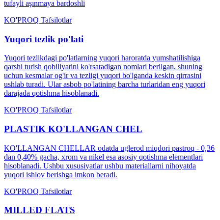
tufayli aşınmaya bardoshli
KO'PROQ Tafsilotlar
Yuqori tezlik po'lati
Yuqori tezlikdagi po'latlarning yuqori haroratda yumshatilishiga
qarshi turish qobiliyatini ko'rsatadigan nomlari berilgan, shuning
uchun kesmalar og'ir va tezligi yuqori bo'lganda keskin qirrasini
ushlab turadi. Ular asbob po'latining barcha turlaridan eng yuqori
darajada qotishma hisoblanadi.
KO'PROQ Tafsilotlar
PLASTIK KO'LLANGAN CHEL
KO'LLANGAN CHELLAR odatda uglerod miqdori pastroq - 0,36
dan 0,40% gacha, xrom va nikel esa asosiy qotishma elementlari
hisoblanadi. Ushbu xususiyatlar ushbu materiallarni nihoyatda
yuqori ishlov berishga imkon beradi.
KO'PROQ Tafsilotlar
MILLED FLATS