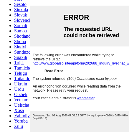
Sesoto
Sinxala
Slovak
Slovencha
Somali
Samoa
Shotlandiya gal
Shona
Sindxi
Sunduzcha
Suaxili
Tojik
Tamilcha
Telugu
Tailandcha
Ukrain
Urdu
O'zbek
Vetnam
Uelscha
Xosa
Yahudiy
Yoruba
Zulu