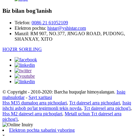
Biz bilan bog'lanish
Telefon:
0086 21 61052109
Elektron pochta:
histar@yshistar.com
Manzil:
RM 907, NO.377, JINGAO ROAD, PUDONG,
SHANXAY, XITO
HOZIR SORILING
© Copyright - 2010-2020: Barcha huquqlar himoyalangan.
Issiq
mahsulotlar
-
Sayt xaritasi
Hss M35 dumaloq arra pichoqlari
,
Tct dairesel arra pichoqlari
,
Issiq
ishchi asbob po'lat tegirmonli tekis novda
,
Tct dairesel arra pichog'i
,
Hss M2 dairesel arra pichoqlari
,
Metall uchun Tct dairesel arra
pichog'i
,
Elektron pochta xabarini yuboring
x