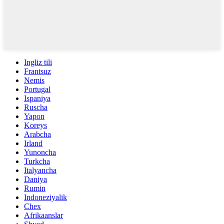
Ingliz tili
Frantsuz
Nemis
Portugal
Ispaniya
Ruscha
Yapon
Koreys
Arabcha
Irland
Yunoncha
Turkcha
Italyancha
Daniya
Rumin
Indoneziyalik
Chex
Afrikaanslar