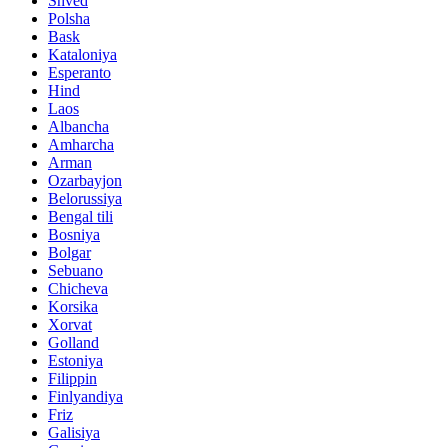
Shved
Polsha
Bask
Kataloniya
Esperanto
Hind
Laos
Albancha
Amharcha
Arman
Ozarbayjon
Belorussiya
Bengal tili
Bosniya
Bolgar
Sebuano
Chicheva
Korsika
Xorvat
Golland
Estoniya
Filippin
Finlyandiya
Friz
Galisiya