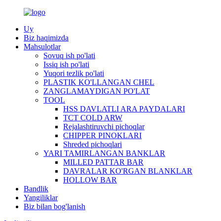
Uy
Biz haqimizda
Mahsulotlar
Sovuq ish po'lati
Issiq ish po'lati
Yuqori tezlik po'lati
PLASTIK KO'LLANGAN CHEL
ZANGLAMAYDIGAN PO'LAT
TOOL
HSS DAVLATLI ARA PAYDALARI
TCT COLD ARW
Rejalashtiruvchi pichoqlar
CHIPPER PINOKLARI
Shreded pichoqlari
YARI TAMIRLANGAN BANKLAR
MILLED PATTAR BAR
DAVRALAR KO'RGAN BLANKLAR
HOLLOW BAR
Bandlik
Yangiliklar
Biz bilan bog'lanish