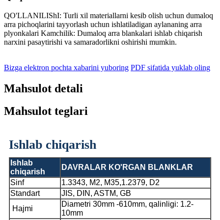
QO'LLANILIShI: Turli xil materiallarni kesib olish uchun dumaloq
arra pichoqlarini tayyorlash uchun ishlatiladigan aylananing arra
plyonkalari Kamchilik: Dumaloq arra blankalari ishlab chiqarish
narxini pasaytirishi va samaradorlikni oshirishi mumkin.
Bizga elektron pochta xabarini yuboring
PDF sifatida yuklab oling
Mahsulot detali
Mahsulot teglari
Ishlab chiqarish
Ishlab
DAVRALAR KO'RGAN BLANKLAR
chiqarish
Sinf
1.3343, M2, M35,1.2379, D2
Standart
JIS, DIN, ASTM, GB
Diametri 30mm -610mm, qalinligi: 1.2-
Hajmi
10mm