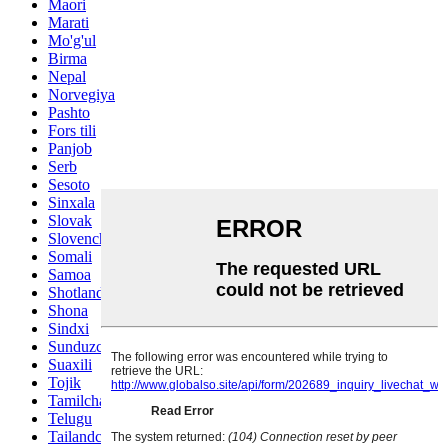
Maori
Marati
Mo'g'ul
Birma
Nepal
Norvegiya
Pashto
Fors tili
Panjob
Serb
Sesoto
Sinxala
Slovak
Slovencha
Somali
Samoa
Shotlandiya gal
Shona
Sindxi
Sunduzcha
Suaxili
Tojik
Tamilcha
Telugu
Tailandcha