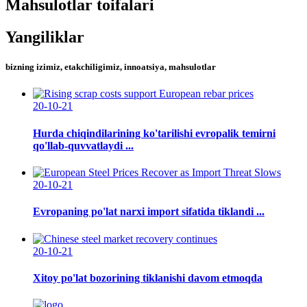
Mahsulotlar toifalari
Yangiliklar
bizning izimiz, etakchiligimiz, innoatsiya, mahsulotlar
20-10-21
Hurda chiqindilarining ko'tarilishi evropalik temirni
qo'llab-quvvatlaydi ...
20-10-21
Evropaning po'lat narxi import sifatida tiklandi ...
20-10-21
Xitoy po'lat bozorining tiklanishi davom etmoqda