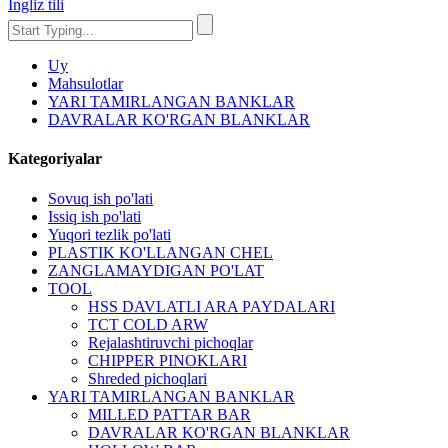
Ingliz tili
Uy
Mahsulotlar
YARI TAMIRLANGAN BANKLAR
DAVRALAR KO'RGAN BLANKLAR
Kategoriyalar
Sovuq ish po'lati
Issiq ish po'lati
Yuqori tezlik po'lati
PLASTIK KO'LLANGAN CHEL
ZANGLAMAYDIGAN PO'LAT
TOOL
HSS DAVLATLI ARA PAYDALARI
TCT COLD ARW
Rejalashtiruvchi pichoqlar
CHIPPER PINOKLARI
Shreded pichoqlari
YARI TAMIRLANGAN BANKLAR
MILLED PATTAR BAR
DAVRALAR KO'RGAN BLANKLAR