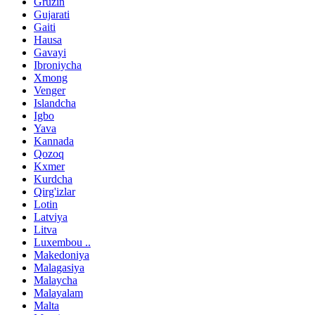
Gruzin
Gujarati
Gaiti
Hausa
Gavayi
Ibroniycha
Xmong
Venger
Islandcha
Igbo
Yava
Kannada
Qozoq
Kxmer
Kurdcha
Qirg'izlar
Lotin
Latviya
Litva
Luxembou ..
Makedoniya
Malagasiya
Malaycha
Malayalam
Malta