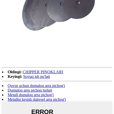
Oldingi:
CHIPPER PINOKLARI
Keyingi:
Sovuq ish po'lati
Quvur uchun dumaloq arra pichog'i
Dumaloq arra pichoq turlari
Metall dumaloq arra pichog'i
Metallni kesish dairesel arra pichog'i