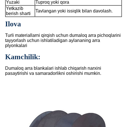
Yuzaki
Tuproq yoki qora
Yetkazib
Tavlangan yoki issiqlik bilan davolash.
berish sharti
Ilova
Turli materiallarni qirqish uchun dumaloq arra pichoqlarini
tayyorlash uchun ishlatiladigan aylananing arra
plyonkalari
Kamchilik:
Dumaloq arra blankalari ishlab chiqarish narxini
pasaytirishi va samaradorlikni oshirishi mumkin.